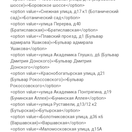
шоссе)»>Боровское шоссе</option>
<option value=»Снежная улица, д17 к1 (Ботанический
сад)»>Ботанический сад</option>
<option value=»улица Перерва, д40
(Братиславская)»>Братиславская</option>
<option value=»Плавский проезд, д1 (Бульвар
адмирала Ушакова)»>Бульвар адмирала
Ушакова</option>
<option value=»улица Академика Глушко, д6 (Бульвар
Дмитрия Донского)»>Бульвар Дмитрия
Донского</option>
<option value=»Краснобогатырская улица, д21
(Бульвар Рокоссовского)»>Бульвар
Рокоссовского</option>
<option value=»улица Академика Понтрягина, д19
(Бунинская Аллея)»>Бунинская Аллея</option>
<option value=»улица Руставели, д13/12 к2
(Бутырская)»>Бутырская</option>
<option value=»Болотниковская улица, д36 к6
(Варшавская)»>Варшавская</option>
<option value=»Маломосковская улица, д15А