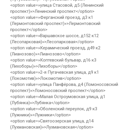
<option value=»улица Стасовой, д5 (Ленинский
проспект)»>Ленинский проспект</option>
<option value=»Ферганский проезд, д3 к1
(Лермонтовский проспект)»>Лермонтовский
проспект</option>
<option value=»Варшавское шоссе, д152 к12
(Лесопарковая)»>Лесопарковая</option>
<option value=»Керамический проезд, д49 к2
(Лианозово)»>Лианозово</option>
<option value=»Коптевский бульвар, д16 к3
(Лихоборы)»>Лихоборы</option>
<option value=»2-я Пугачевская улица, д9 к1
(Локомотив)»>Локомотив</option>
<option value=»улица Панфёрова, д4 (Ломоносовский
проспект)»>Ломоносовский проспект</option>
<option value=»Малая Остроумовская улица, д1
(Лубянка)»>Лубянка</option>
<option value=»Оболенский переулок, д9 к3
(Лужники)»>Лужники</option>
<option value=»Святоозерская улица, д14
(Лухмановская)»>Лухмановская</option>