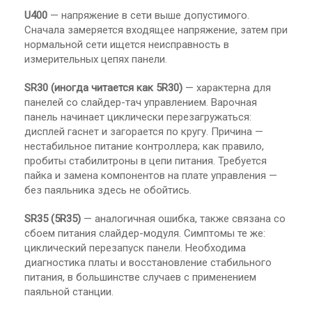
U400
— напряжение в сети выше допустимого.
Сначала замеряется входящее напряжение, затем при
нормальной сети ищется неисправность в
измерительных цепях панели.
SR30 (иногда читается как 5R30)
— характерна для
панелей со слайдер-тач управлением. Варочная
панель начинает циклически перезагружаться:
дисплей гаснет и загорается по кругу. Причина —
нестабильное питание контроллера; как правило,
пробиты стабилитроны в цепи питания. Требуется
пайка и замена компонентов на плате управления —
без паяльника здесь не обойтись.
SR35 (5R35)
— аналогичная ошибка, также связана со
сбоем питания слайдер-модуля. Симптомы те же:
циклический перезапуск панели. Необходима
диагностика платы и восстановление стабильного
питания, в большинстве случаев с применением
паяльной станции.