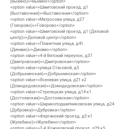
(Выхино)»>Выхино</option>
<option value=»Шмитовский проезд, д1
(Выставочная)»>Выставочная</option>
<option value=»Матросова улица, д27
(Говорово)»>Говорово</option>
<option value=»Шмитовский проезд, д1 (Деловой
центр)»>Деловой центр</option>
<option value=»Планетная улица, д41
(Динамо)»>Динамо</option>
<option value=»4-й Вятский переулок, д37
(Дмитровская)»>Дмитровская</option>
<option value=»улица Стасовой, д5
(Добрынинская)»>Добрынинская</option>
<option value=»Ясеневая улица, д21 к2
(Домодедовская)»>Домодедовская</option>
<option value=»Стрелецкая улица, д14 к1
(Достоевская)»>Достоевская</option>
<option value=»Шарикоподшипниковская улица, д24
(Дубровка)»>Дубровка</option>
<option value=»Ферганский проезд, д3 к1
(Жулебино)»>Жулебино</option>
<option value=»2-й Кожуховский проезд, д29 к5