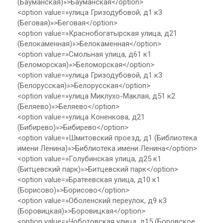
(Бауманская)»>Бауманская</option>
<option value=»улица Гризодубовой, д1 к3
(Беговая)»>Беговая</option>
<option value=»Краснобогатырская улица, д21
(Белокаменная)»>Белокаменная</option>
<option value=»Смольная улица, д61 к1
(Беломорская)»>Беломорская</option>
<option value=»улица Гризодубовой, д1 к3
(Белорусская)»>Белорусская</option>
<option value=»улица Миклухо-Маклая, д51 к2
(Беляево)»>Беляево</option>
<option value=»улица Коненкова, д21
(Бибирево)»>Бибирево</option>
<option value=»Шмитовский проезд, д1 (Библиотека
имени Ленина)»>Библиотека имени Ленина</option>
<option value=»Голубинская улица, д25 к1
(Битцевский парк)»>Битцевский парк</option>
<option value=»Братеевская улица, д10 к1
(Борисово)»>Борисово</option>
<option value=»Оболенский переулок, д9 к3
(Боровицкая)»>Боровицкая</option>
<option value=»Чоботовская улица, д15 (Боровское