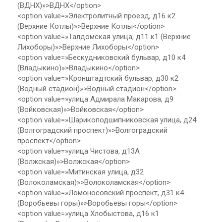
(ВДНХ)»>ВДНХ</option>
<option value=»Электролитный проезд, д16 к2
(Верхние Котлы)»>Верхние Котлы</option>
<option value=»Талдомская улица, д11 к1 (Верхние
Лихоборы)»>Верхние Лихоборы</option>
<option value=»Бескудниковский бульвар, д10 к4
(Владыкино)»>Владыкино</option>
<option value=»Кронштадтский бульвар, д30 к2
(Водный стадион)»>Водный стадион</option>
<option value=»улица Адмирала Макарова, д9
(Войковская)»>Войковская</option>
<option value=»Шарикоподшипниковская улица, д24
(Волгоградский проспект)»>Волгоградский
проспект</option>
<option value=»улица Чистова, д13А
(Волжская)»>Волжская</option>
<option value=»Митинская улица, д32
(Волоколамская)»>Волоколамская</option>
<option value=»Ломоносовский проспект, д31 к4
(Воробьевы горы)»>Воробьевы горы</option>
<option value=»улица Хлобыстова, д16 к1