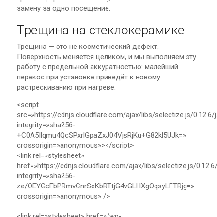
замену за одно посещение.
Трещина на стеклокерамике
Трещина — это не косметический дефект.
Поверхность меняется целиком, и мы выполняем эту
работу с предельной аккуратностью: малейший
перекос при установке приведёт к новому
растрескиванию при нагреве.
<script
src=»https://cdnjs.cloudflare.com/ajax/libs/selectize.js/0.12.6/
integrity=»sha256-
+C0A5Ilqmu4QcSPxrlGpaZxJ04VjsRjKu+G82kl5UJk=»
crossorigin=»anonymous»></script>
<link rel=»stylesheet»
href=»https://cdnjs.cloudflare.com/ajax/libs/selectize.js/0.12.
integrity=»sha256-
ze/OEYGcFbPRmvCnrSeKbRTtjG4vGLHXgOqsyLFTRjg=»
crossorigin=»anonymous» />
<link rel=»stylesheet» href=»/wp-