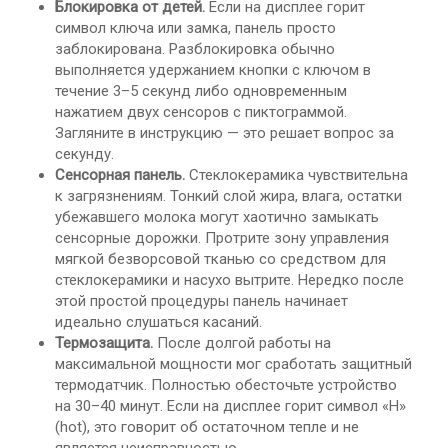
Блокировка от детей.
Если на дисплее горит
символ ключа или замка, панель просто
заблокирована. Разблокировка обычно
выполняется удержанием кнопки с ключом в
течение 3–5 секунд либо одновременным
нажатием двух сенсоров с пиктограммой.
Загляните в инструкцию — это решает вопрос за
секунду.
Сенсорная панель.
Стеклокерамика чувствительна
к загрязнениям. Тонкий слой жира, влага, остатки
убежавшего молока могут хаотично замыкать
сенсорные дорожки. Протрите зону управления
мягкой безворсовой тканью со средством для
стеклокерамики и насухо вытрите. Нередко после
этой простой процедуры панель начинает
идеально слушаться касаний.
Термозащита.
После долгой работы на
максимальной мощности мог сработать защитный
термодатчик. Полностью обесточьте устройство
на 30–40 минут. Если на дисплее горит символ «H»
(hot), это говорит об остаточном тепле и не