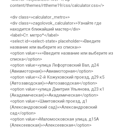
content/themes/rttheme19/css/calculator.css»/>
<div class=»calculator_metro»>
<div class=»zagolovok_calculator»>Узнайте где
находится ближайший мастер</div>
<label>Ст. метро*</label>
<select id=»select-state» placeholder=»Введите
название или выберите из списка»>
<option value=»»>Введите название или выберите из
списка</option>
<option value=»улица Лефортовский Вал, д24
(Авиамоторная)»>Авиамоторная</option>
<option value=»2-й Кожуховский проезд, д29 к5
(Автозаводская)»>Автозаводская</option>
<option value=»улица Дмитрия Ульянова, д23 к1
(Академическая)»>Академическая</option>
<option value=»Шмитовский проезд, д1
(Александровский сад)»>Александровский
сад</option>
<option value=»Маломосковская улица, д15А
(Алексеевская)»>Алексеевская</option>