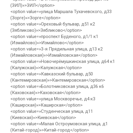
(ЗИЛ)»>ЗИЛ</option>
<option value=»улица Маршала Тухачевского, д33
(Зорге)»>Зорге</option>
<option value=»Ореховый бульвар, д51 к2
(Зябликово)»>Зябликово</option>
<option value=»проспект Буденого, д1/1 к1
(Измайлово)»>Измайлово</option>
<option value=»3-я Прядильная улица, д13 к2
(Измайловская)»>Измайловская</option>
<option value=»Новочерёмушкинская улица, д64 к1
(Калужская)»>Калужская</option>
<option value=»Кавказский бульвар, д50
(Кантемировская)»>Кантемировская</option>
<option value=»Болотниковская улица, д36 к6
(Каховская)»>Каховская</option>
<option value=»улица Москворечье, д4 к3
(Каширская)»>Каширская</option>
<option value=»Студенческая улица, д11
(Киевская)»>Киевская</option>
<option value=»Малая Остроумовская улица, д1
(Китай-город)»>Китай-город</option>