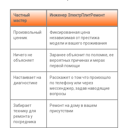
Частный
Инженер ЭлектрПлитРемонт
мастер
Произвольный
Фиксированная цена
ценник
независимая от престижа
модели и вашего проживания
Ничего не
Заранее объяснит по поломке, ее
объясняет
вероятных причинах и мерах
первой помощи
Настаивает на
Расскажет о том что произошло
диагностике
по телефону или через
мессенджер, задав наводящие
вопросы
Забирает
Ремонт на дому в вашем
технику для
присутствии
ремонта у
посредника