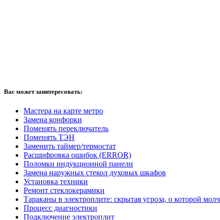
Вас может заинтересовать:
Мастера на карте метро
Замена конфорки
Поменять переключатель
Поменять ТЭН
Заменить таймер/термостат
Расшифровка ошибок (ERROR)
Поломки индукционной панели
Замена наружных стекол духовых шкафов
Установка техники
Ремонт стеклокерамики
Тараканы в электроплите: скрытая угроза, о которой мол
Процесс диагностики
Подключение электроплит