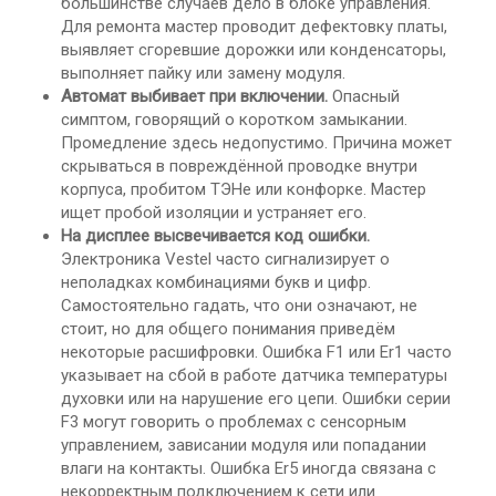
большинстве случаев дело в блоке управления.
Для ремонта мастер проводит дефектовку платы,
выявляет сгоревшие дорожки или конденсаторы,
выполняет пайку или замену модуля.
Автомат выбивает при включении.
Опасный
симптом, говорящий о коротком замыкании.
Промедление здесь недопустимо. Причина может
скрываться в повреждённой проводке внутри
корпуса, пробитом ТЭНе или конфорке. Мастер
ищет пробой изоляции и устраняет его.
На дисплее высвечивается код ошибки.
Электроника Vestel часто сигнализирует о
неполадках комбинациями букв и цифр.
Самостоятельно гадать, что они означают, не
стоит, но для общего понимания приведём
некоторые расшифровки. Ошибка F1 или Er1 часто
указывает на сбой в работе датчика температуры
духовки или на нарушение его цепи. Ошибки серии
F3 могут говорить о проблемах с сенсорным
управлением, зависании модуля или попадании
влаги на контакты. Ошибка Er5 иногда связана с
некорректным подключением к сети или