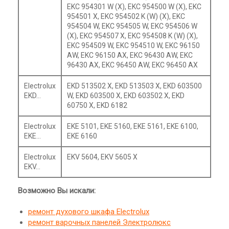
EKC 954301 W (X), EKC 954500 W (X), EKC
954501 X, EKC 954502 K (W) (X), EKC
954504 W, EKC 954505 W, EKC 954506 W
(X), EKC 954507 X, EKC 954508 K (W) (X),
EKC 954509 W, EKC 954510 W, EKC 96150
AW, EKC 96150 AX, EKC 96430 AW, EKC
96430 AX, EKC 96450 AW, EKC 96450 AX
Electrolux
EKD 513502 X, EKD 513503 X, EKD 603500
EKD…
W, EKD 603500 X, EKD 603502 X, EKD
60750 X, EKD 6182
Electrolux
EKE 5101, EKE 5160, EKE 5161, EKE 6100,
EKE…
EKE 6160
Electrolux
EKV 5604, EKV 5605 X
EKV…
Возможно Вы искали:
ремонт духового шкафа Electrolux
ремонт варочных панелей Электролюкс