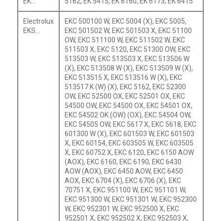
EK…
5162, EK 5415, EK 6160, EK 6173, EK 6415
Electrolux
EKC 500100 W, EKC 5004 (X), EKC 5005,
EKS…
EKC 501502 W, EKC 501503 X, EKC 51100
OW, EKC 511100 W, EKC 511502 W, EKC
511503 X, EKC 5120, EKC 51300 OW, EKC
513503 W, EKC 513503 X, EKC 513506 W
(X), EKC 513508 W (X), EKC 513509 W (X),
EKC 513515 X, EKC 513516 W (X), EKC
513517 K (W) (X), EKC 5162, EKC 52300
OW, EKC 52500 OX, EKC 52501 OX, EKC
54500 OW, EKC 54500 OX, EKC 54501 OX,
EKC 54502 OK (OW) (OX), EKC 54504 OW,
EKC 54505 OW, EKC 5617 X, EKC 5618, EKC
601300 W (X), EKC 601503 W, EKC 601503
X, EKC 60154, EKC 603505 W, EKC 603505
X, EKC 60752 X, EKC 6120, EKC 6150 AOW
(AOX), EKC 6160, EKC 6190, EKC 6430
AOW (AOX), EKC 6450 AOW, EKC 6450
AOX, EKC 6704 (X), EKC 6706 (X), EKC
70751 X, EKC 951100 W, EKC 951101 W,
EKC 951300 W, EKC 951301 W, EKC 952300
W, EKC 952301 W, EKC 952500 X, EKC
952501 X, EKC 952502 X, EKC 952503 X,